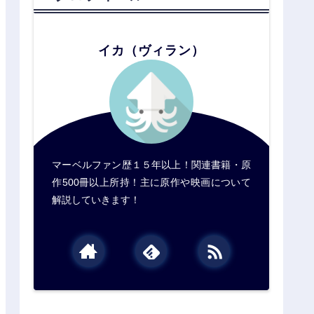
イカ（ヴィラン）
マーベルファン歴１５年以上！関連書籍・原
作500冊以上所持！主に原作や映画について
解説していきます！