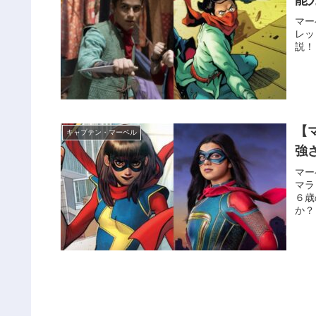
マー
レッ
説！
【
キャプテン・マーベル
強
マー
マラ
６歳
か？