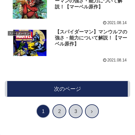
ーマンの強さ・能力について解
説！【マーベル原作】
2021.08.14
【スパイダーマン】マンウルフの
スパイダーマン
強さ・能力について解説！【マー
ベル原作】
2021.08.14
次のページ
次
1
2
3
へ