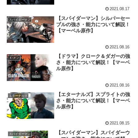
2021.08.17
【スパイダーマン】シルバーセー
スパイダーマン
ブルの強さ・能力について解説！
【マーベル原作】
2021.08.16
【ドラマ】クローク＆ダガーの強
Ｘ‐メン
さ・能力について解説！【マーベ
ル原作】
2021.08.16
【エターナルズ】スプライトの強
エターナルズ
さ・能力について解説！【マーベ
ル原作】
2021.08.15
【スパイダーマン】スパイダーウ
スパイダーマン