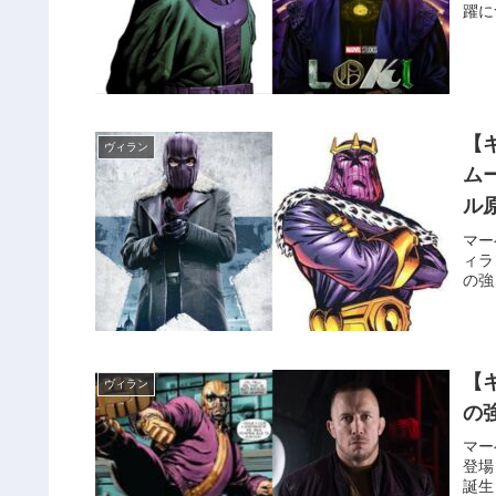
躍に
【
ヴィラン
ム
ル
マー
ィラ
の強
【
ヴィラン
の
マー
登場
誕生