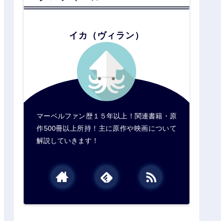
イカ（ヴィラン）
マーベルファン歴１５年以上！関連書籍・原
作500冊以上所持！主に原作や映画について
解説していきます！