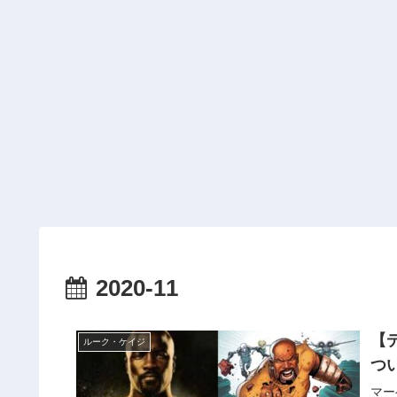
2020-11
【
ルーク・ケイジ
つ
マー