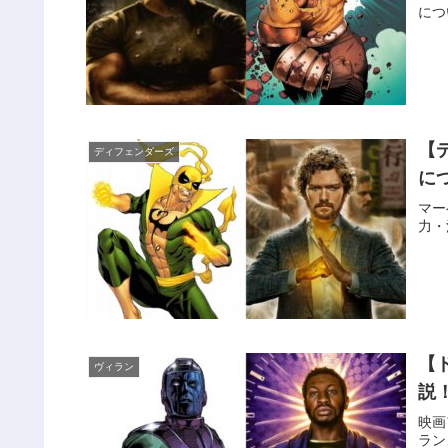
につ
【
ディフェンダーズ
に
マー
力・
【
ヴィラン
説
映画
ラン