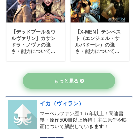
【デッドプール＆ウ
【X-MEN】テンペス
ルヴァリン】カサン
ト（エンジェル・サ
ドラ・ノヴァの強
ルバドーレ）の強
さ・能力について解
さ・能力について解
説！【マーベル原
説！【マーベル原
作】
作】
もっと見る
イカ（ヴィラン）
マーベルファン歴１５年以上！関連書
籍・原作500冊以上所持！主に原作や映
画について解説していきます！