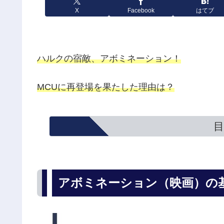
X
Facebook
はてブ
ハルクの宿敵、アボミネーション！
MCUに再登場を果たした理由は？
目
アボミネーション（映画）の