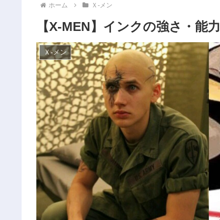
ホーム
Ｘ‐メン
【X-MEN】インクの強さ・能
Ｘ‐メン