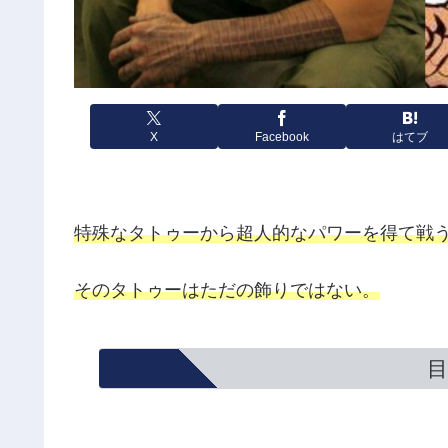
X
Facebook
はてブ
特殊なタトゥーから超人的なパワーを得て戦
そのタトゥーはただの飾りではない。
目