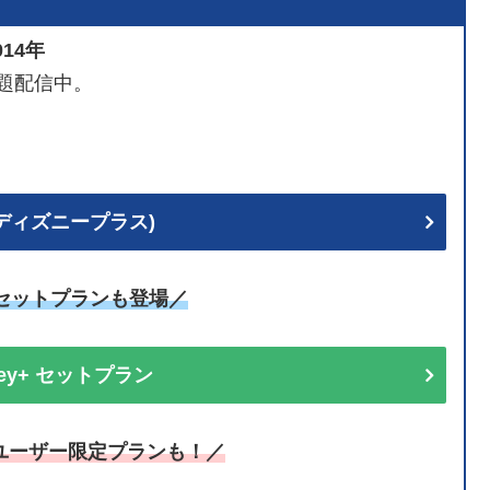
14年
題配信中。
+ (ディズニープラス)
uセットプランも登場／
sney+ セットプラン
ユーザー限定プランも！／