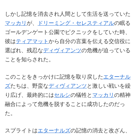
しかし記憶を消去され人間として生活を送っていた
マッカリ
が、
ドリーミング・セレスティアル
の眠る
ゴールデンゲート公園でピクニックをしていた時、
彼は
ティアマット
から自分の言葉を伝える交信役に
選ばれ、残忍な
ディヴィアンツ
の危機が迫っている
ことを知らされた。
このことをきっかけに記憶を取り戻した
エターナル
ズ
たちは、野蛮な
ディヴィアンツ
と激しい戦いを繰
り広げ、最終的には
セルシ
の犠牲と
マッカリ
の精神
融合によって危機を脱することに成功したのだっ
た。
スプライトは
エターナルズ
の記憶の消去と改ざん、