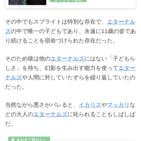
その中でもスプライトは特別な存在で、
エターナル
ズ
の中で唯一の子どもであり、永遠に11歳の姿であ
り続けることを宿命づけられた存在だった。
そのため彼は他の
エターナルズ
にはない「子どもら
しさ」を持ち、幻影を生み出す能力を使って
エター
ナルズ
や人間に対していたずらを繰り返していたの
だった。
当然ながら悪さがバレると、
イカリス
や
マッカリ
な
どの大人の
エターナルズ
に叱られることもしばしば
だ。