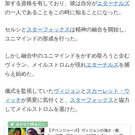
加する資格を有しており、彼は自分が
エターナルズ
の一人であることをこの時に知ることになった。
セルシと
スターフォックス
は精神の融合を開始し、
ユニマインドの形成を行った。
しかし融合中のユニマインドをかすめ取ろうと企む
ヴィラン、メイルストロムが現れ
エターナルズ
を捕
らえ始めた。
儀式を監視していた
ヴィジョン
と
スカーレット・ウ
ィッチ
が異変に気付くと、
スターフォックス
と協力
してメイルストロムを退けた。
【アベンジャーズ】ヴィジョンの強さ・能