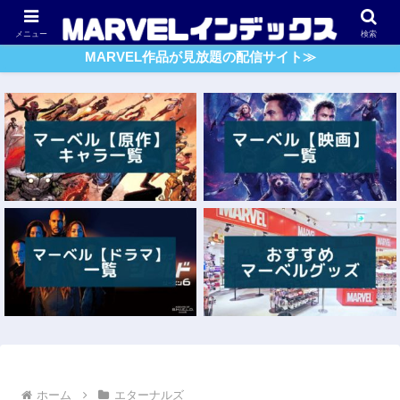
アベンジャーズ
スパイダーマン
ガーディアンズ・O・G
メニュー
検索
MARVEL作品が見放題の配信サイト≫
ホーム
エターナルズ