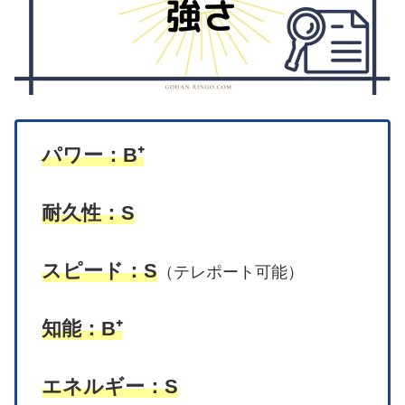
パワー：B⁺
耐久性：S
スピード：S
（テレポート可能）
知能：B⁺
エネルギー：S