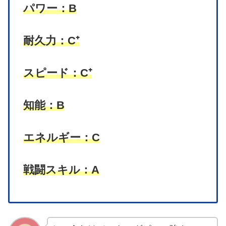
パワー：B
耐久力：C⁺
スピード：C⁺
知能：B
エネルギー：C
戦闘スキル：A