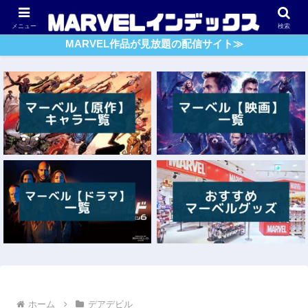
アベンジャーズ
スパイダーマン
ガーディアンズ・O・G
メニュー
検索
MARVEL作品が見放題の配信サイト≫
ホーム
デアデビル