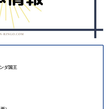
ンダ国王
映画）