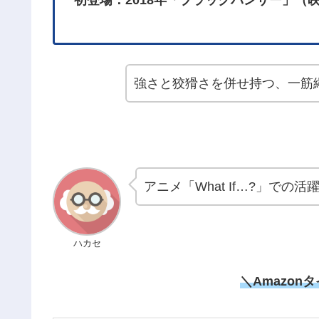
強さと狡猾さを併せ持つ、一筋
アニメ「What If…?」での
ハカセ
＼Amazon