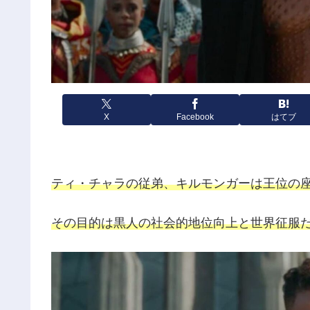
X
Facebook
はてブ
ティ・チャラの従弟、
キルモンガー
は王位の
その目的は黒人の社会的地位向上と世界征服