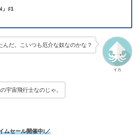
N」♯1
たんだ。こいつも厄介な奴なのかな？
イカ
Aの宇宙飛行士なのじゃ。
タイムセール開催中!／