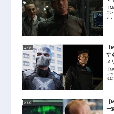
【M
ロン
まし
【
まとめ
す
メ
【M
ロッ
覧に
【
まとめ
一