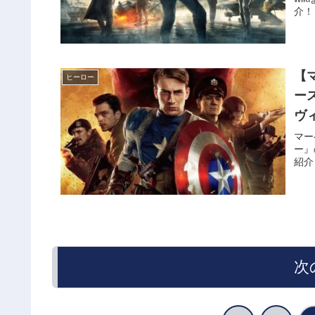
介！
【
ヒーロー
ー
ヴ
マー
ー』
紹介
次