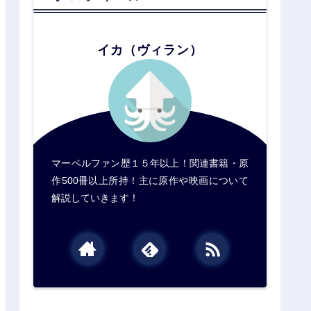
イカ（ヴィラン）
マーベルファン歴１５年以上！関連書籍・原
作500冊以上所持！主に原作や映画について
解説していきます！