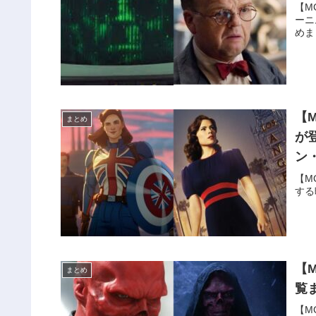
【M
ーニ
めま
【
まとめ
が
ン
【M
する
【
まとめ
覧
【M