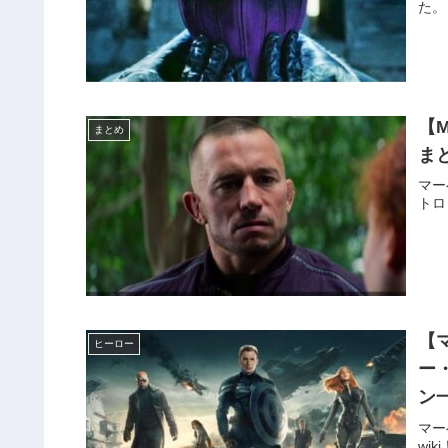
た。
【
まとめ
ま
マー
トロ
【
ヒーロー
ー
ン
マー
wi