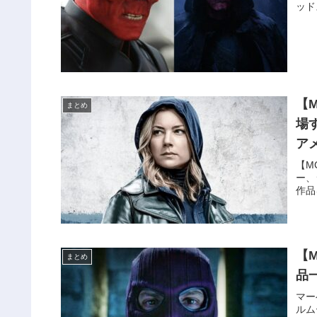
ッド
【
まとめ
場
ア
【M
ー、
作品
【
まとめ
品
マー
ルム