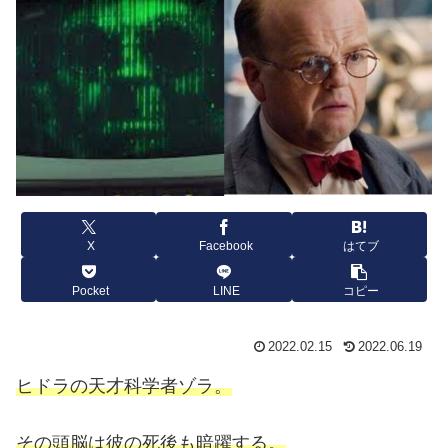
X
Facebook
はてブ
Pocket
LINE
コピー
2022.02.15
2022.06.19
ヒドラの天才科学者ゾラ。
その頭脳は彼の死後も暗躍する。