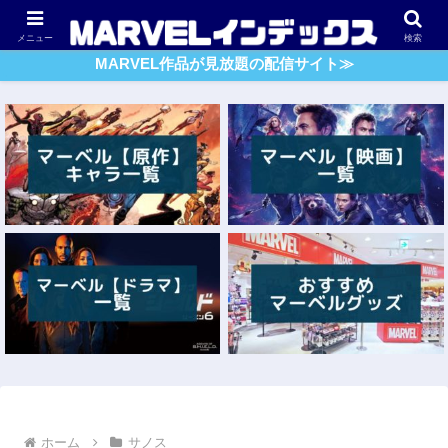
アベンジャーズ
スパイダーマン
ガーディアンズ・O・G
メニュー
検索
MARVEL作品が見放題の配信サイト≫
ホーム
サノス