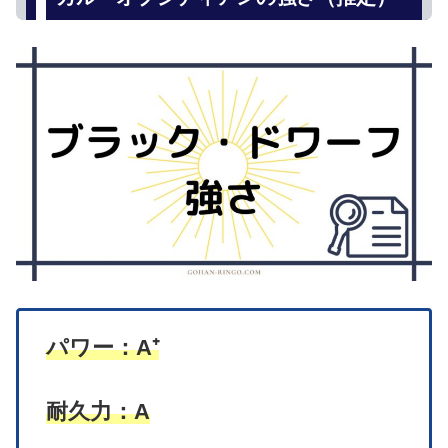
パワー：A⁺
耐久力：A