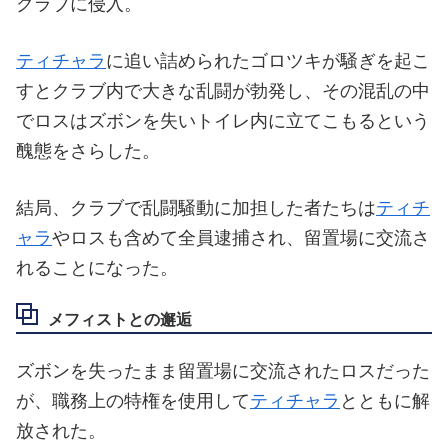
クラブに侵入。
ティチャラ
に追い詰められたゴロツキが騒ぎを起こ
すとクラブ内で大きな乱闘が勃発し、その混乱の中
でロスはズボンを失いトイレ内に立てこもるという
醜態をさらした。
結局、クラブで乱闘騒動に加担した者たちは
ティチ
ャラ
やロスも含めて全員逮捕され、留置場に交流さ
れることになった。
メフィストとの邂逅
ズボンを失ったまま留置場に交流されたロスだった
が、職務上の特権を使用して
ティチャラ
とともに解
放された。