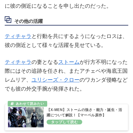
に彼の側近になることを申し出たのだった。
その他の活躍
ティチャラ
と行動を共にするようになったロスは、
彼の側近として様々な活躍を見せている。
ティチャラ
の妻となる
ストーム
が行方不明になった
際にはその追跡を任され、またアチェベや海底王国
レムリア、
ユリシーズ・クロー
のワカンダ侵略など
でも彼の外交手腕が発揮された。
【X-MEN】ストームの強さ・能力・誕生・活
躍について解説！【マーベル原作】