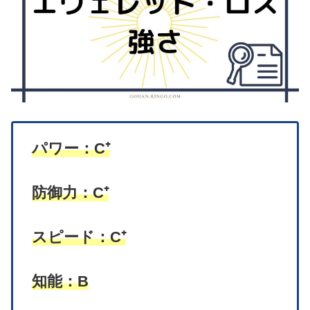
パワー：C⁺
防御力：C⁺
スピード：C⁺
知能：B