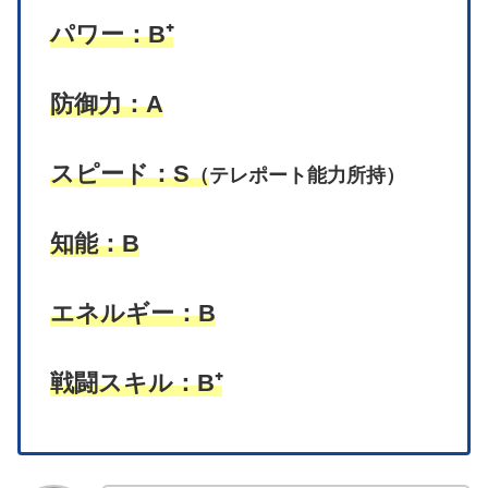
パワー：
B⁺
防御力：A
スピード：
S
（
テレポート能力所持）
知能：B
エネルギー：B
戦闘スキル：B⁺