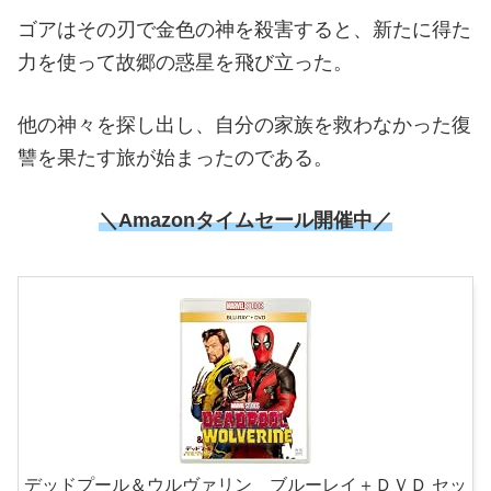
ゴアはその刃で金色の神を殺害すると、新たに得た
力を使って故郷の惑星を飛び立った。
他の神々を探し出し、自分の家族を救わなかった復
讐を果たす旅が始まったのである。
＼
Amazonタイムセール開催中
／
デッドプール＆ウルヴァリン ブルーレイ＋ＤＶＤ セッ