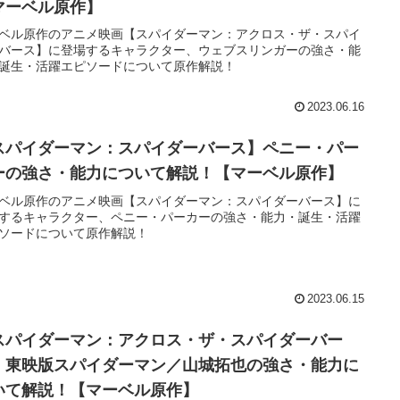
マーベル原作】
ベル原作のアニメ映画【スパイダーマン：アクロス・ザ・スパイ
バース】に登場するキャラクター、ウェブスリンガーの強さ・能
誕生・活躍エピソードについて原作解説！
2023.06.16
スパイダーマン：スパイダーバース】ペニー・パー
ーの強さ・能力について解説！【マーベル原作】
ベル原作のアニメ映画【スパイダーマン：スパイダーバース】に
するキャラクター、ペニー・パーカーの強さ・能力・誕生・活躍
ソードについて原作解説！
2023.06.15
スパイダーマン：アクロス・ザ・スパイダーバー
】東映版スパイダーマン／山城拓也の強さ・能力に
いて解説！【マーベル原作】