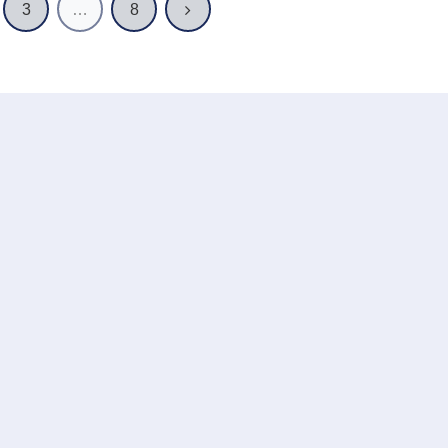
次
3
…
8
へ