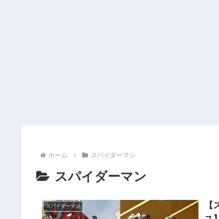
ホーム
スパイダーマン
スパイダーマン
【
スパイダーマン
ス