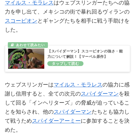
マイルス・モラレス
はウェブスリンガーたちへの協
力を申し出て、メキシコの街で暴れ回るヴィランの
スコーピオン
とギャングたちを相手に戦う手助けを
した。
【スパイダーマン】スコーピオンの強さ・能
力について解説！【マーベル原作】
ウェブスリンガーは
マイルス・モラレス
の協力に感
謝し信用すると、全ての次元の
スパイダーマン
を殺
して回る「インヘリターズ」の脅威が迫っているこ
とを知らされ、他の
スパイダーマン
たちとも協力し
て戦うため
スパイダーアーミー
に参加することを決
めた。