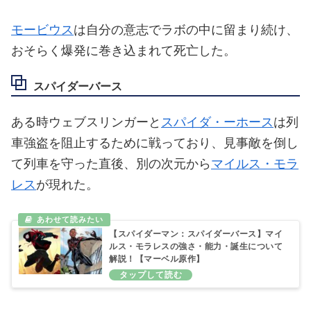
モービウス
は自分の意志でラボの中に留まり続け、
おそらく爆発に巻き込まれて死亡した。
スパイダーバース
ある時ウェブスリンガーと
スパイダ・ーホース
は列
車強盗を阻止するために戦っており、見事敵を倒し
て列車を守った直後、別の次元から
マイルス・モラ
レス
が現れた。
【スパイダーマン：スパイダーバース】マイ
ルス・モラレスの強さ・能力・誕生について
解説！【マーベル原作】