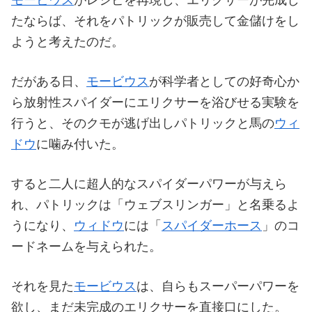
たならば、それをパトリックが販売して金儲けをし
ようと考えたのだ。
だがある日、
モービウス
が科学者としての好奇心か
ら放射性スパイダーにエリクサーを浴びせる実験を
行うと、そのクモが逃げ出しパトリックと馬の
ウィ
ドウ
に噛み付いた。
すると二人に超人的なスパイダーパワーが与えら
れ、パトリックは「ウェブスリンガー」と名乗るよ
うになり、
ウィドウ
には「
スパイダーホース
」のコ
ードネームを与えられた。
それを見た
モービウス
は、自らもスーパーパワーを
欲し、まだ未完成のエリクサーを直接口にした。