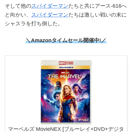
そして他の
スパイダーマン
たちと共にアース‐616へ
と向かい、
スパイダーマン
たちは激しい戦いの末に
シャスラを打ち倒した。
＼Amazonタイムセール開催中!／
マーベルズ MovieNEX [ブルーレイ+DVD+デジタ