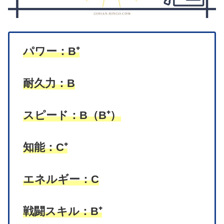
パワー：B⁺
耐久力：B
スピード：B
（
B
⁺
）
知能：
C⁺
エネルギー：C
戦闘スキル：B⁺