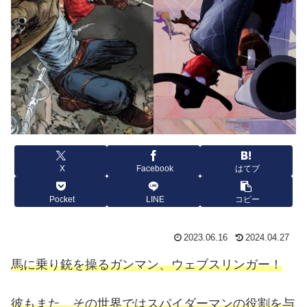
X
Facebook
はてブ
Pocket
LINE
コピー
2023.06.16
2024.04.27
馬に乗り銃を操るガンマン、ウェブスリンガー！
彼もまた、その世界ではスパイダーマンの役割を与