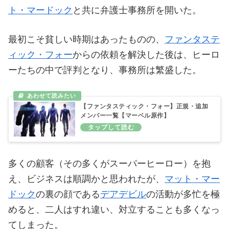
ト・マードック
と共に弁護士事務所を開いた。
最初こそ貧しい時期はあったものの、
ファンタステ
ィック・フォー
からの依頼を解決した後は、ヒーロ
ーたちの中で評判となり、事務所は繁盛した。
【ファンタスティック・フォー】正規・追加
メンバー一覧【マーベル原作】
多くの顧客（その多くがスーパーヒーロー）を抱
え、ビジネスは順調かと思われたが、
マット・マー
ドック
の裏の顔である
デアデビル
の活動が多忙を極
めると、二人はすれ違い、対立することも多くなっ
てしまった。