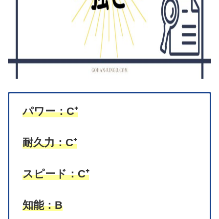
パワー：C⁺
耐久力：C⁺
スピード：C⁺
知能：B