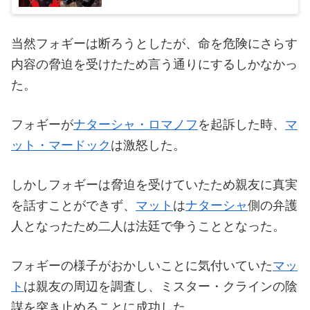
当然フォギーは断ろうとしたが、命を危険にさらす
内容の脅迫を受けたため言う通りにするしかなかっ
た。
フォギーが
ナターシャ・ロマノフ
を起訴した時、
マ
ット・マードック
は激怒した。
しかしフォギーは脅迫を受けていたため親友に真実
を話すことができず、
マット
は
ナターシャ
側の弁護
人となったため二人は法廷で争うこととなった。
フォギーの様子がおかしいことに気付いていた
マッ
ト
は親友の周辺を調査し、ミスター・クラインの陰
謀を突き止めることに成功した。