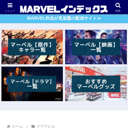
アベンジャーズ
スパイダーマン
ガーディアンズ・O・G
メニュー
検索
MARVEL作品が見放題の配信サイト≫
ホーム
デアデビル