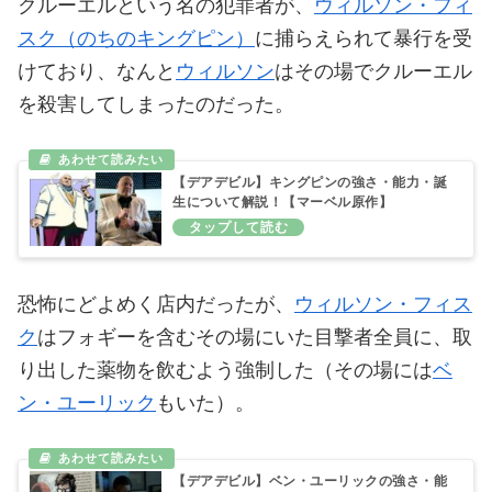
クルーエルという名の犯罪者が、
ウィルソン・フィ
スク（のちのキングピン）
に捕らえられて暴行を受
けており、なんと
ウィルソン
はその場でクルーエル
を殺害してしまったのだった。
【デアデビル】キングピンの強さ・能力・誕
生について解説！【マーベル原作】
恐怖にどよめく店内だったが、
ウィルソン・フィス
ク
はフォギーを含むその場にいた目撃者全員に、取
り出した薬物を飲むよう強制した（その場には
ベ
ン・ユーリック
もいた）。
【デアデビル】ベン・ユーリックの強さ・能