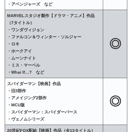
・アベンジャーズ など
MARVELスタジオ製作【ドラマ・アニメ】作品
（7タイトル）
・ワンダヴィジョン
・ファルコン＆ウィンター・ソルジャー
◎
・ロキ
・ホークアイ
・
ムーンナイト
・ミス・マーベル
・Whai If…? など
スパイダーマン【映画】作品
・旧3部作
◎
・アメイジング2部作
・MCU版
・
スパイダーマン：スパイダーバース
・ヴェノムシリーズ
20世紀FOX配給【映画】作品（全13タイトル）