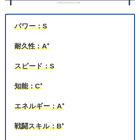
パワー：S
耐久性：A⁺
スピード：S
知能：C⁺
エネルギー：A⁺
戦闘スキル：B⁺