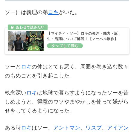
ソーには義理の弟
ロキ
がいた。
【マイティ・ソー】ロキの強さ・能力・誕
生・活躍について解説！【マーベル原作】
ソーと
ロキ
の仲はとても悪く、周囲を巻き込む数々
のもめごとを引き起こした。
執念深い
ロキ
は地球で暮らすようになったソーを苦
しめようと、得意のウソやまやかしを使って嫌がら
せをしてくるようになった。
ある時
ロキ
はソー、
アントマン
、
ワスプ
、
アイアン