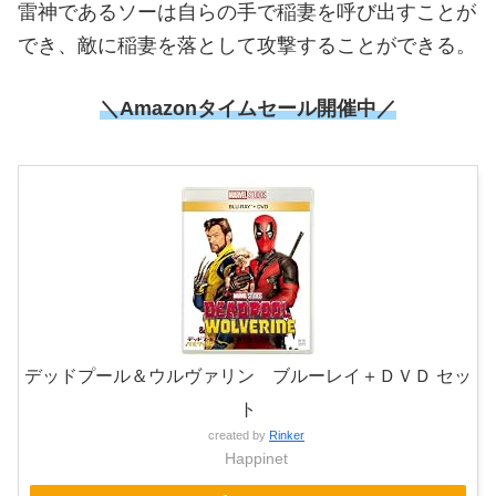
雷神であるソーは自らの手で稲妻を呼び出すことが
でき、敵に稲妻を落として攻撃することができる。
＼
Amazonタイムセール開催中
／
デッドプール＆ウルヴァリン ブルーレイ＋ＤＶＤ セッ
ト
created by
Rinker
Happinet