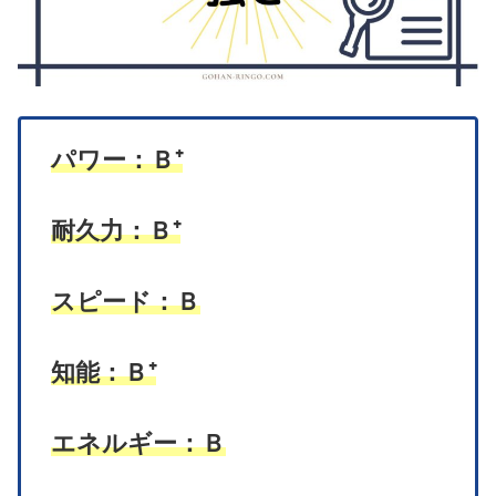
パワー：Ｂ⁺
耐久力：Ｂ⁺
スピード：Ｂ
知能：Ｂ⁺
エネルギー：Ｂ