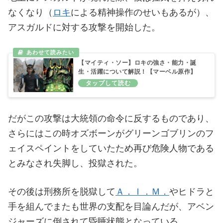
なくなり（
ロキ
による精神操作のせいもあるが）、
アスガルドに対する攻撃を開始した。
【マイティ・ソー】ロキの強さ・能力・誕
生・活躍について解説！【マーベル原作】
だがこの攻撃は大統領の命令に反するものであり、
さらにはこの時オズボーンがグリーンゴブリンのフ
ェイスペイントをしていたため再び危険人物である
とみなされ失脚し、投獄された。
その後は刑務所を脱獄して
Ａ．Ｉ．Ｍ．
やヒドラと
手を組んでまたも世界の支配を目論んだが、アベン
ジャーズに倒されて昏睡状態となっている。