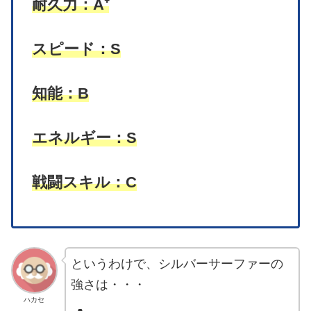
耐久力：A⁺
スピード：S
知能：B
エネルギー：S
戦闘スキル：C
というわけで、シルバーサーファーの
強さは・・・
ハカセ