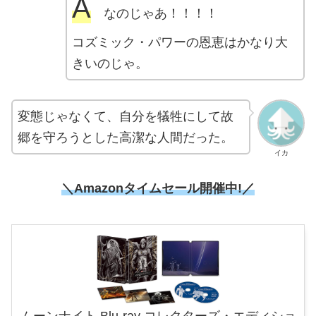
A
なのじゃあ！！！！
コズミック・パワーの恩恵はかなり大
きいのじゃ。
変態じゃなくて、自分を犠牲にして故
郷を守ろうとした高潔な人間だった。
イカ
＼Amazonタイムセール開催中!／
ムーンナイト Blu-ray コレクターズ・エディショ