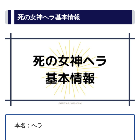
死の女神ヘラ基本情報
本名：ヘラ