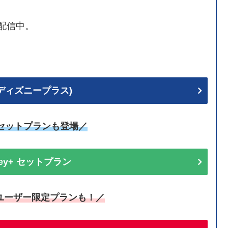
配信中。
+ (ディズニープラス)
uセットプランも登場／
sney+ セットプラン
ユーザー限定プランも！／