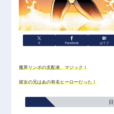
X
Facebook
はてブ
魔界リンボの支配者、マジック！
彼女の兄はあの有名ヒーローだった！
目