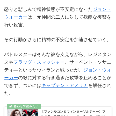
怒りと悲しみで精神状態が不安定になった
ジョン・
ウォーカー
は、元仲間の二人に対して残酷な復讐を
行い殺害。
その行動がさらに精神の不安定を加速させていく。
バトルスターはそんな彼を支えながら、レジスタン
スや
フラッグ・スマッシャー
、サーペント・ソサエ
ティ―といったヴィランと戦ったが、
ジョン・ウォ
ーカー
の敵に対する行き過ぎた攻撃を止めることが
できず、ついには
キャプテン・アメリカ
を解任され
た。
【ファンルコン＆ウィンターソルジャー】フ