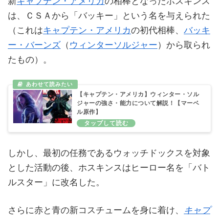
新
キャプテン・アメリカ
の相棒となったホスキンス
は、ＣＳＡから「バッキー」という名を与えられた
（これは
キャプテン・アメリカ
の初代相棒、
バッキ
ー・バーンズ
（
ウィンターソルジャー
）から取られ
たもの）。
【キャプテン・アメリカ】ウィンター・ソル
ジャーの強さ・能力について解説！【マーベ
ル原作】
しかし、最初の任務であるウォッチドックスを対象
とした活動の後、ホスキンスはヒーロー名を「バト
ルスター」に改名した。
さらに赤と青の新コスチュームを身に着け、
キャプ