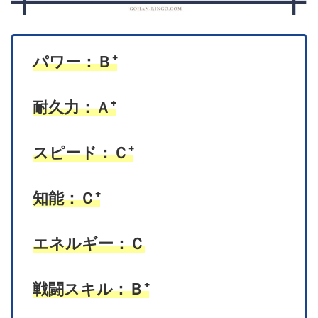
パワー：Ｂ⁺
耐久力：Ａ⁺
スピード：Ｃ⁺
知能：Ｃ⁺
エネルギー：Ｃ
戦闘スキル：Ｂ⁺