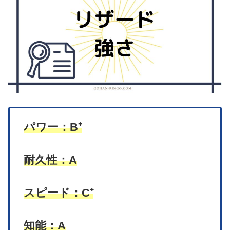
パワー：B⁺
耐久性：A
スピード：C⁺
知能：A