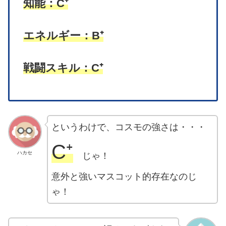
知能：C⁺
エネルギー：B⁺
戦闘スキル：C⁺
というわけで、コスモの強さは・・・
C⁺
ハカセ
じゃ！
意外と強いマスコット的存在なのじ
ゃ！