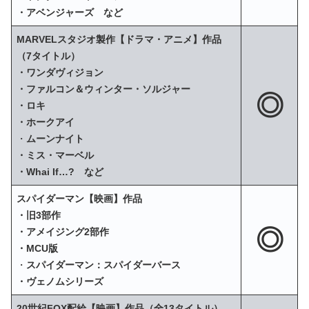
・アベンジャーズ など
MARVELスタジオ製作【ドラマ・アニメ】作品
（7タイトル）
・ワンダヴィジョン
・ファルコン＆ウィンター・ソルジャー
◎
・ロキ
・ホークアイ
・
ムーンナイト
・ミス・マーベル
・Whai If…? など
スパイダーマン【映画】作品
・旧3部作
◎
・アメイジング2部作
・MCU版
・
スパイダーマン：スパイダーバース
・ヴェノムシリーズ
20世紀FOX配給【映画】作品（全13タイトル）