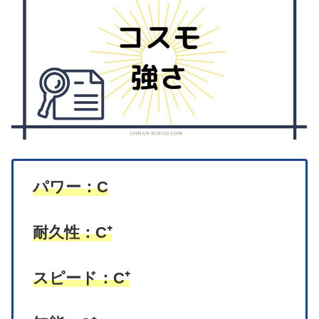
パワー：C
耐久性：C⁺
スピード：C⁺