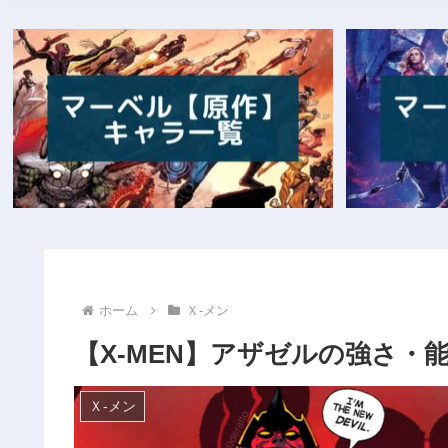
ホーム
Ｘ‐メン
【X-MEN】アザゼルの強さ
Ｘ‐メン