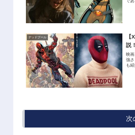
であ
【
デッドプール
説
映画
強さ
も紹
次