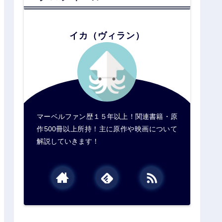
イカ（ヴィラン）
マーベルファン歴１５年以上！関連書籍・原
作500冊以上所持！主に原作や映画について
解説していきます！