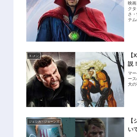
映画
クタ
さ・
テム
【
Ｘ‐メン
説
マー
ース
大の
【
ジェシカ・ジョーンズ
い