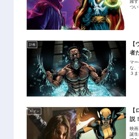
躍す
つい
【
計画
者
マー
な、
３ま
【
Ｘ‐メン
説
映画
誕生