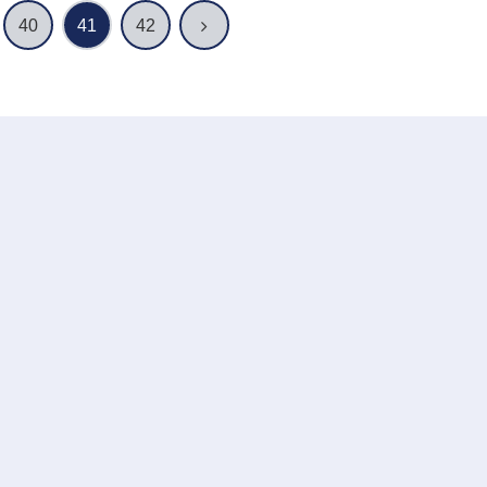
次
40
41
42
へ