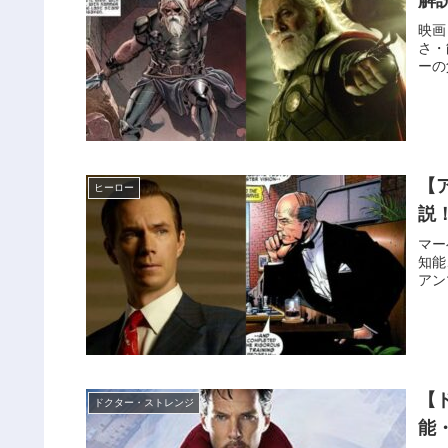
映画
さ・
ーの
【
ヒーロー
説
マー
知能
アン
【
ドクター・ストレンジ
能