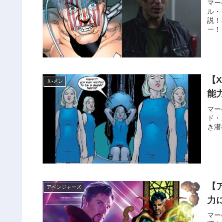
マー
ル・
説！
ー！
【
Ｘ‐メン
能
マー
ド・
き潜
【
アベンジャーズ
力
マー