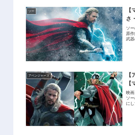
【
ソー
さ
ソー
原作
武器
【
アベンジャーズ
【
映画
ソー
にし