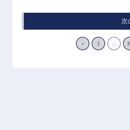
次
前
1
…
3
へ