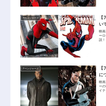
【
アベンジャーズ
い
映画
ーロ
説！
【
アベンジャーズ
に
映画
ーの
イテ