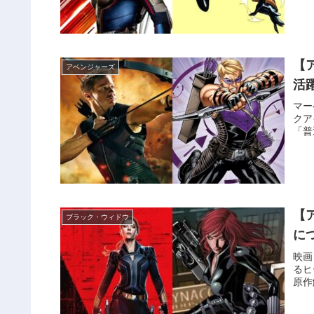
【
アベンジャーズ
活
マー
クア
「普
【
ブラック・ウィドウ
に
映画
るヒ
原作