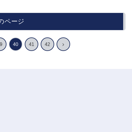
のページ
次
9
40
41
42
へ