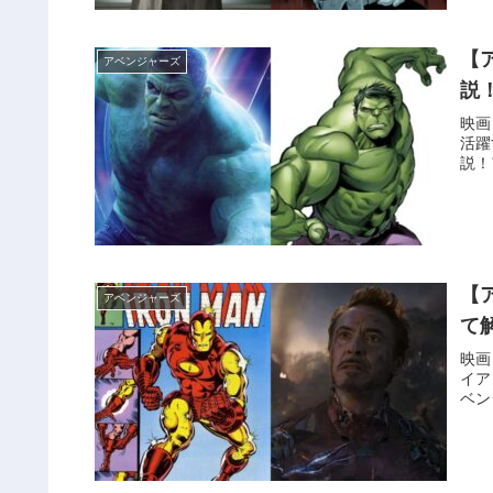
【
アベンジャーズ
説
映画
活躍
説！
【
アベンジャーズ
て
映画
イア
ベン