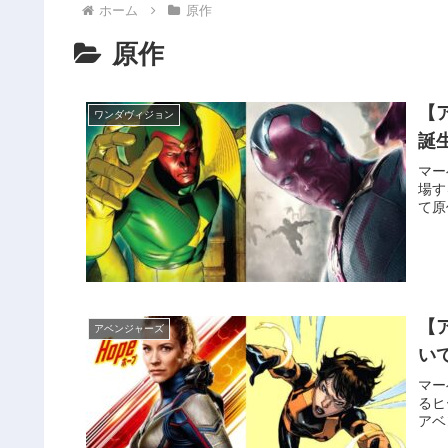
ホーム
原作
原作
【
ワンダヴィジョン
誕
マー
場す
て原
【
アベンジャーズ
い
マー
るヒ
アベ