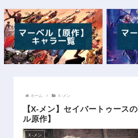
ホーム
Ｘ‐メン
【X-メン】セイバートゥース
ル原作】
Ｘ‐メン