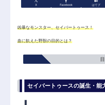
X
Facebook
はてブ
凶暴なモンスター、セイバートゥース！
血に飢えた野獣の目的とは？
目
セイバートゥースの誕生・能