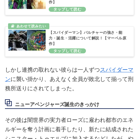
作】
【スパイダーマン】バルチャーの強さ・能
力・誕生・活躍について解説！【マーベル原
作】
しかし連携の取れない彼らは一人ずつ
スパイダーマ
ン
に襲い掛かり、あえなく全員が敗北して揃って刑
務所送りにされてしまった。
ニューアベンジャーズ誕生のきっかけ
その後は闇世界の実力者ローズに雇われ都市のエネ
ルギーを奪う計画に着手したり、新たに結成された
シニスター・トゥエルブに加入するなどしたが、や