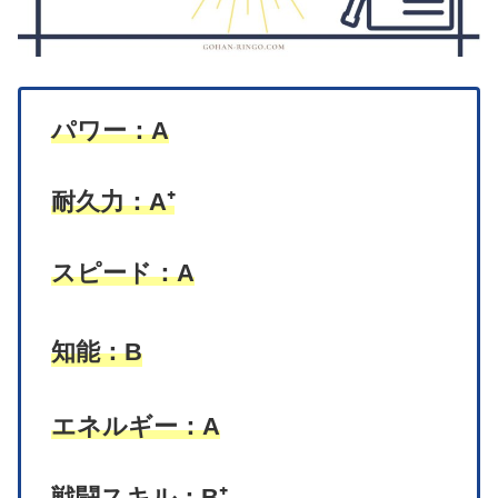
パワー：A
耐久力：A⁺
スピード：A
知能：B
エネルギー：A
戦闘スキル：B⁺