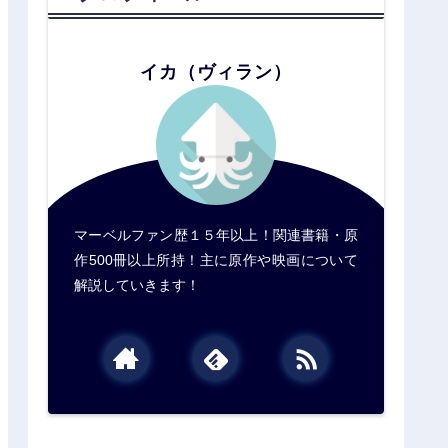
イカ（ヴィラン）
マーベルファン歴１５年以上！関連書籍・原
作500冊以上所持！主に原作や映画について
解説していきます！