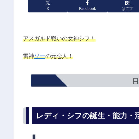
X
Facebook
はてブ
アスガルド戦いの女神シフ！
雷神
ソー
の元恋人！
目
レディ・シフの誕生・能力・