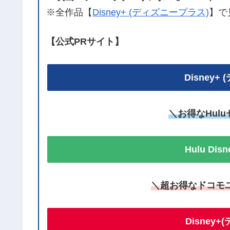
※全作品【
Disney+ (ディズニープラス)
】で
【公式PRサイト】
Disney
＼お得なHul
Hulu Di
＼超お得なドコモ
Disney