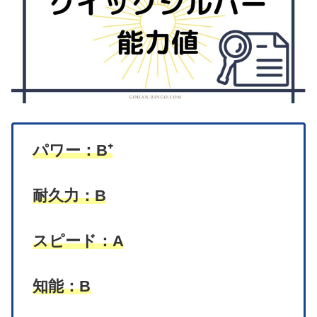
パワー：B⁺
耐久力：B
スピード：A
知能：B