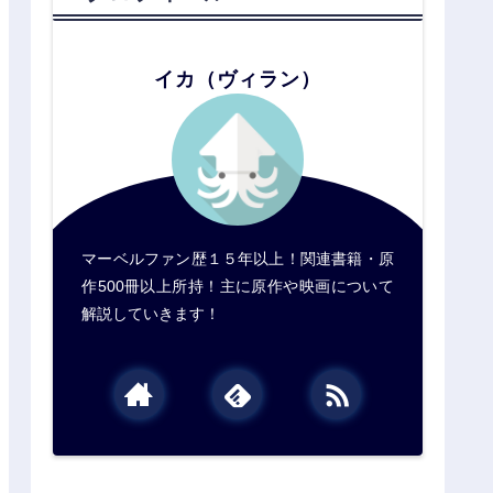
イカ（ヴィラン）
マーベルファン歴１５年以上！関連書籍・原
作500冊以上所持！主に原作や映画について
解説していきます！