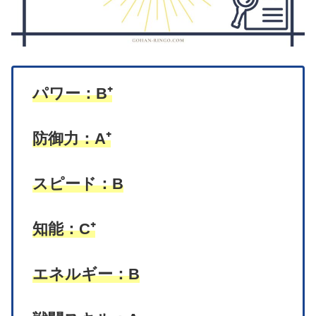
パワー：B⁺
防御力：A⁺
スピード：B
知能：C⁺
エネルギー：B