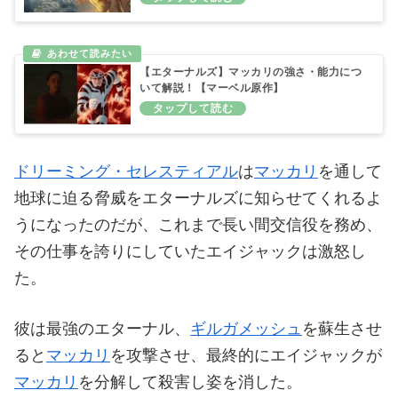
【エターナルズ】マッカリの強さ・能力につ
いて解説！【マーベル原作】
ドリーミング・セレスティアル
は
マッカリ
を通して
地球に迫る脅威をエターナルズに知らせてくれるよ
うになったのだが、これまで長い間交信役を務め、
その仕事を誇りにしていたエイジャックは激怒し
た。
彼は最強のエターナル、
ギルガメッシュ
を蘇生させ
ると
マッカリ
を攻撃させ、最終的にエイジャックが
マッカリ
を分解して殺害し姿を消した。