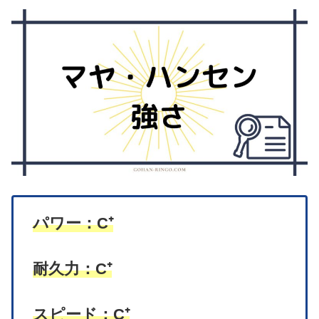
パワー：C⁺
耐久力：C⁺
スピード：C⁺