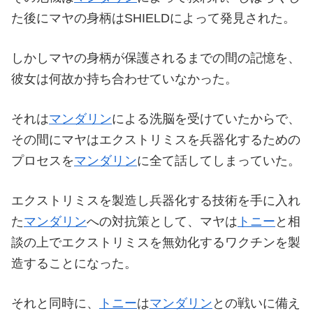
た後にマヤの身柄はSHIELDによって発見された。
しかしマヤの身柄が保護されるまでの間の記憶を、
彼女は何故か持ち合わせていなかった。
それは
マンダリン
による洗脳を受けていたからで、
その間にマヤはエクストリミスを兵器化するための
プロセスを
マンダリン
に全て話してしまっていた。
エクストリミスを製造し兵器化する技術を手に入れ
た
マンダリン
への対抗策として、マヤは
トニー
と相
談の上でエクストリミスを無効化するワクチンを製
造することになった。
それと同時に、
トニー
は
マンダリン
との戦いに備え