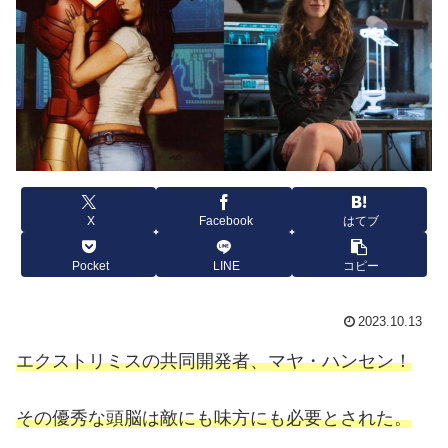
X
Facebook
はてブ
Pocket
LINE
コピー
2023.10.13
エクストリミスの共同開発者、マヤ・ハンセン！
その優秀な頭脳は敵にも味方にも必要とされた。