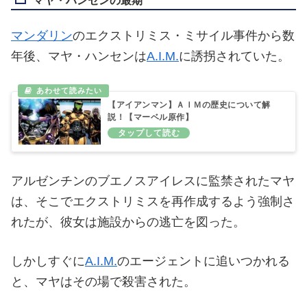
マヤ・ハンセンの最期
マンダリン
のエクストリミス・ミサイル事件から数
年後、マヤ・ハンセンは
A.I.M.
に誘拐されていた。
【アイアンマン】ＡＩＭの歴史について解
説！【マーベル原作】
アルゼンチンのブエノスアイレスに監禁されたマヤ
は、そこでエクストリミスを再作成するよう強制さ
れたが、彼女は施設からの逃亡を図った。
しかしすぐに
A.I.M.
のエージェントに追いつかれる
と、マヤはその場で殺害された。