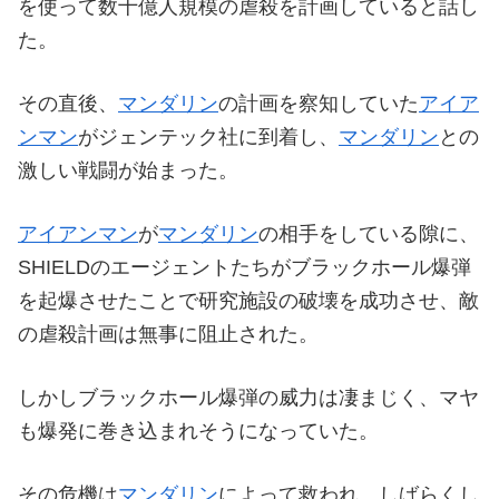
を使って数十億人規模の虐殺を計画していると話し
た。
その直後、
マンダリン
の計画を察知していた
アイア
ンマン
がジェンテック社に到着し、
マンダリン
との
激しい戦闘が始まった。
アイアンマン
が
マンダリン
の相手をしている隙に、
SHIELDのエージェントたちがブラックホール爆弾
を起爆させたことで研究施設の破壊を成功させ、敵
の虐殺計画は無事に阻止された。
しかしブラックホール爆弾の威力は凄まじく、マヤ
も爆発に巻き込まれそうになっていた。
その危機は
マンダリン
によって救われ、しばらくし