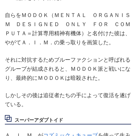
自らをＭＯＤＯＫ（ＭＥＮＴＡＬ ＯＲＧＡＮＩＳ
Ｍ ＤＥＳＩＧＮＥＤ ＯＮＬＹ ＦＯＲ ＣＯＭ
ＰＵＴＡ＝計算専用精神有機体）と名付けた彼は、
やがてＡ．Ｉ．Ｍ．の乗っ取りを画策した。
それに対抗するためブルーファクションと呼ばれる
グループが結成されると、ＭＯＤＯＫ派と戦いにな
り、最終的にＭＯＤＯＫは暗殺された。
しかしその後は追従者たちの手によって復活を遂げ
ている。
スーパーアダプトイド
Ａ．Ｉ．Ｍ．が
コズミック・キューブ
を使って生み