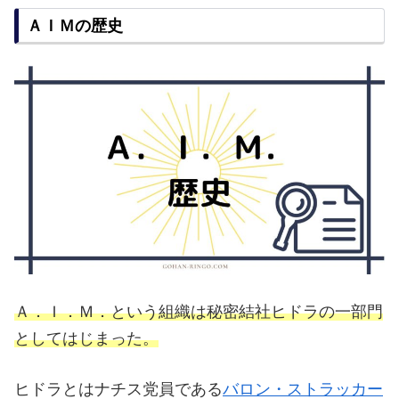
ＡＩＭの歴史
Ａ．Ｉ．Ｍ．という組織は秘密結社ヒドラの一部門
としてはじまった。
ヒドラとはナチス党員である
バロン・ストラッカー