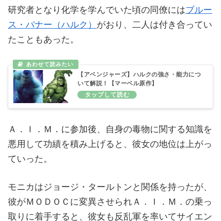
研究者となり化学を学んでいた頃の同僚には
ブルー
ス・バナー（ハルク）
がおり、二人は付き合ってい
たこともあった。
【アベンジャーズ】ハルクの強さ・能力につ
いて解説！【マーベル原作】
Ａ．Ｉ．Ｍ．に参加後、自身の毒物に関する知識を
悪用して功績を積み上げると、彼女の地位は上がっ
ていった。
モニカはジョージ・タールトンと関係を持ったが、
彼がＭＯＤＯＣに変異させられＡ．Ｉ．Ｍ．の乗っ
取りに着手すると、彼女も反乱軍を率いてサイエン