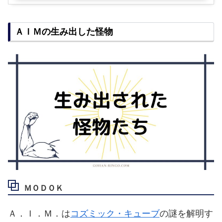
ＡＩＭの生み出した怪物
ＭＯＤＯＫ
Ａ．Ｉ．Ｍ．は
コズミック・キューブ
の謎を解明す