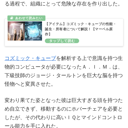
る過程で、組織にとって危険な存在を作り出した。
【アイテム】コズミック・キューブの性能・
誕生・所有者について解説！【マーベル原
作】
コズミック・キューブ
を解析する上で意識を持つ生
物的コンピュータが必要になったＡ．Ｉ．Ｍ．は、
下級技師のジョージ・タールトンを巨大な脳を持つ
怪物へと変異させた。
変わり果てた姿となった彼は巨大すぎる頭を持つた
め自立できず、移動するのにホバーチェアを必要と
したが、その代わりに高いＩＱとマインドコントロ
ール能力を手に入れた。