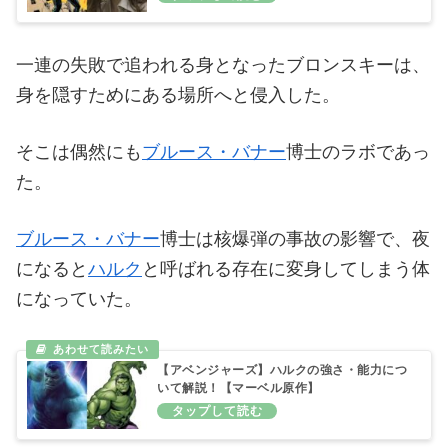
一連の失敗で追われる身となったブロンスキーは、
身を隠すためにある場所へと侵入した。
そこは偶然にも
ブルース・バナー
博士のラボであっ
た。
ブルース・バナー
博士は核爆弾の事故の影響で、夜
になると
ハルク
と呼ばれる存在に変身してしまう体
になっていた。
【アベンジャーズ】ハルクの強さ・能力につ
いて解説！【マーベル原作】