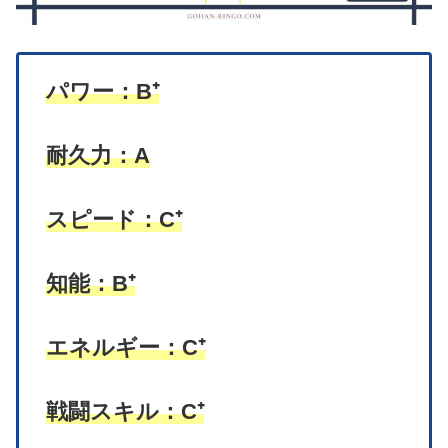
パワー：B⁺
耐久力：A
スピード：C⁺
知能：B⁺
エネルギー：C⁺
戦闘スキル：C⁺