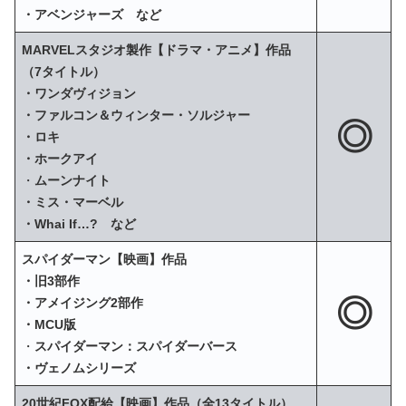
・アベンジャーズ など
MARVELスタジオ製作【ドラマ・アニメ】作品
（7タイトル）
・ワンダヴィジョン
・ファルコン＆ウィンター・ソルジャー
◎
・ロキ
・ホークアイ
・
ムーンナイト
・ミス・マーベル
・Whai If…? など
スパイダーマン【映画】作品
・旧3部作
◎
・アメイジング2部作
・MCU版
・
スパイダーマン：スパイダーバース
・ヴェノムシリーズ
20世紀FOX配給【映画】作品（全13タイトル）