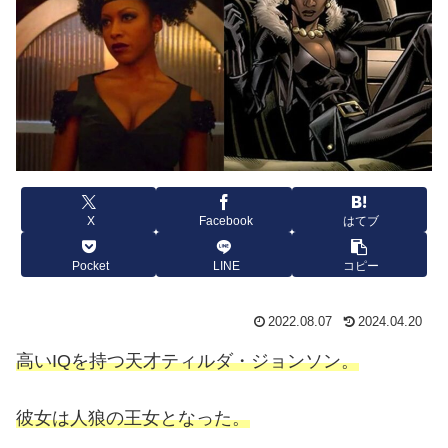
X
Facebook
はてブ
Pocket
LINE
コピー
2022.08.07
2024.04.20
高いIQを持つ天才ティルダ・ジョンソン。
彼女は人狼の王女となった。