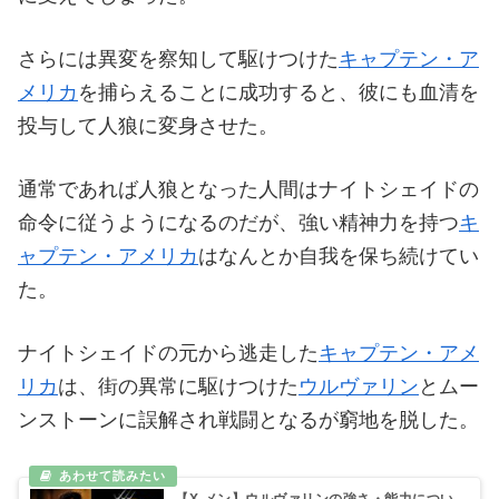
さらには異変を察知して駆けつけた
キャプテン・ア
メリカ
を捕らえることに成功すると、彼にも血清を
投与して人狼に変身させた。
通常であれば人狼となった人間はナイトシェイドの
命令に従うようになるのだが、強い精神力を持つ
キ
ャプテン・アメリカ
はなんとか自我を保ち続けてい
た。
ナイトシェイドの元から逃走した
キャプテン・アメ
リカ
は、街の異常に駆けつけた
ウルヴァリン
とムー
ンストーンに誤解され戦闘となるが窮地を脱した。
【X-メン】ウルヴァリンの強さ・能力につい