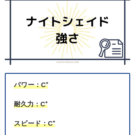
パワー：C⁺
耐久力：C⁺
スピード：C⁺