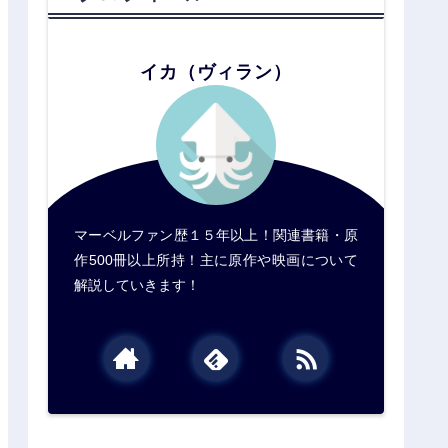
イカ（ヴィラン）
マーベルファン歴１５年以上！関連書籍・原
作500冊以上所持！主に原作や映画について
解説していきます！