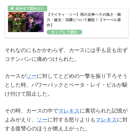
【マイティ・ソー】死の女神ヘラの強さ・能
力・誕生・活躍について解説！【マーベル原
作】
それなのにもかかわらず、カースには手も足も出ず
コテンパンに痛めつけられた。
カースが
ソー
に対してとどめの一撃を振り下ろそう
とした時、パワーパックとベータ・レイ・ビルが駆
け付けて阻止した。
その時、カースの中で
マレキス
に裏切られた記憶が
よみがえり、
ソー
に対する怒りよりも
マレキス
に対
する復讐心のほうが燃え上がった。