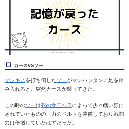
カースVSソー
マレキス
を打ち倒した
ソー
がマンハッタンに足を踏
み入れると、突然カースが襲ってきた。
この時の
ソー
は
死の女王ヘラ
によって少々醜い顔に
されていたものの、力のベルトを装備しており戦闘
力は倍増していたはずだった。