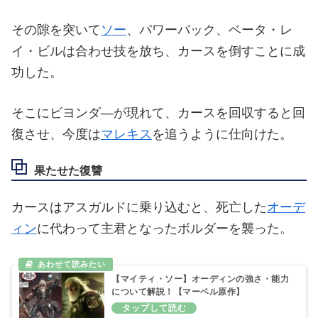
その隙を突いて
ソー
、パワーパック、ベータ・レ
イ・ビルは合わせ技を放ち、カースを倒すことに成
功した。
そこにビヨンダ―が現れて、カースを回収すると回
復させ、今度は
マレキス
を追うように仕向けた。
果たせた復讐
カースはアスガルドに乗り込むと、死亡した
オーデ
ィン
に代わって主君となったボルダーを襲った。
【マイティ・ソー】オーディンの強さ・能力
について解説！【マーベル原作】