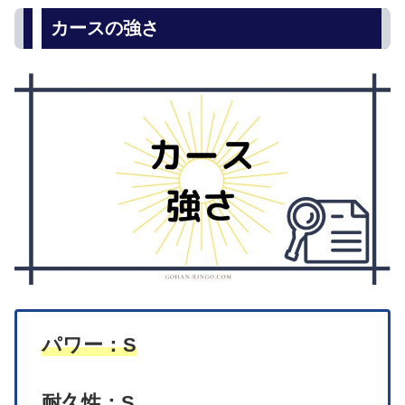
カースの強さ
パワー：S
耐久性：S