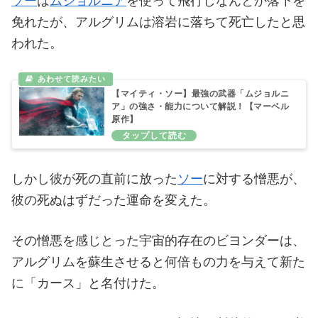
ソー
は
ムジョルニア
を使って飛行しなんとか落下を
免れたが、アルグリムは溶岩に落ちて死亡したと思
われた。
【マイティ・ソー】最強の武器「ムジョルニ
ア」の強さ・能力について解説！【マーベル
原作】
しかし彼が死の直前に放った
ソー
に対する憎悪が、
彼の死ぬはずだった運命を変えた。
その憎悪を感じとった宇宙的存在のビヨンダーは、
アルグリムを蘇生させると何倍もの力を与えて新た
に「カース」と名付けた。