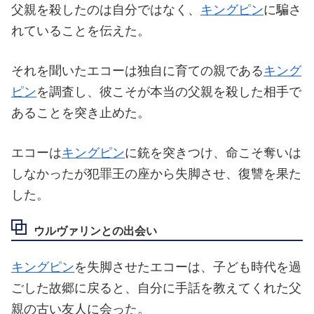
父親を殺したのは自分ではなく、
キングピン
に騙さ
れていることを伝えた。
それを聞いたエコーは独自に育ての親である
キング
ピン
を調査し、彼こそが本当の父親を殺した相手で
あることを突き止めた。
エコーは
キングピン
に銃を突きつけ、命こそ奪いは
しなかったが犯罪王の座から失脚させ、復讐を果た
した。
ウルヴァリンとの出会い
キングピン
を失脚させたエコーは、子ども時代を過
ごした故郷に戻ると、自分に手話を教えてくれた父
親の古い友人に会った。