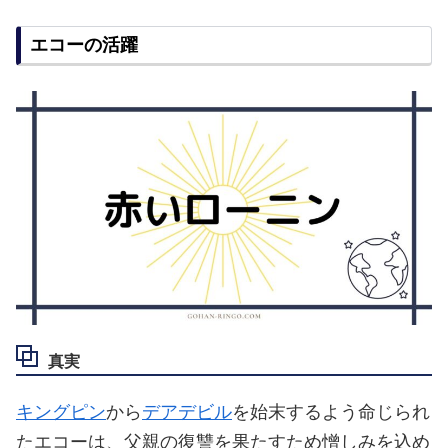
エコーの活躍
真実
キングピン
から
デアデビル
を始末するよう命じられ
たエコーは、父親の復讐を果たすため憎しみを込め