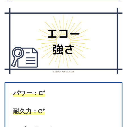
パワー：C⁺
耐久力：C⁺