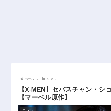
ホーム
Ｘ‐メン
【X-MEN】セバスチャン・
【マーベル原作】
Ｘ‐メン