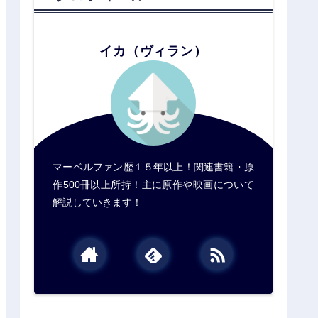
イカ（ヴィラン）
マーベルファン歴１５年以上！関連書籍・原
作500冊以上所持！主に原作や映画について
解説していきます！