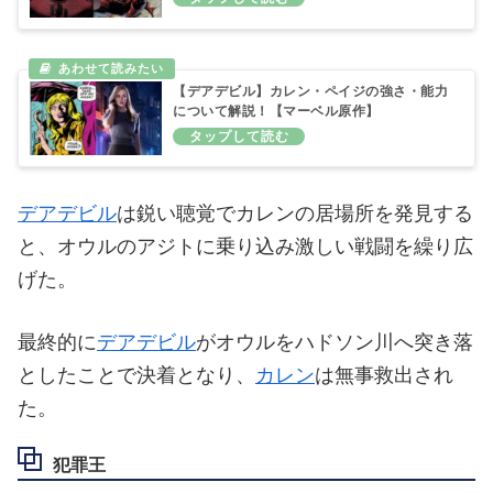
【デアデビル】カレン・ペイジの強さ・能力
について解説！【マーベル原作】
デアデビル
は鋭い聴覚でカレンの居場所を発見する
と、オウルのアジトに乗り込み激しい戦闘を繰り広
げた。
最終的に
デアデビル
がオウルをハドソン川へ突き落
としたことで決着となり、
カレン
は無事救出され
た。
犯罪王