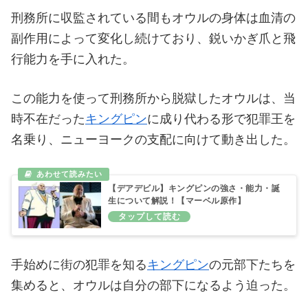
刑務所に収監されている間もオウルの身体は血清の
副作用によって変化し続けており、鋭いかぎ爪と飛
行能力を手に入れた。
この能力を使って刑務所から脱獄したオウルは、当
時不在だった
キングピン
に成り代わる形で犯罪王を
名乗り、ニューヨークの支配に向けて動き出した。
【デアデビル】キングピンの強さ・能力・誕
生について解説！【マーベル原作】
手始めに街の犯罪を知る
キングピン
の元部下たちを
集めると、オウルは自分の部下になるよう迫った。