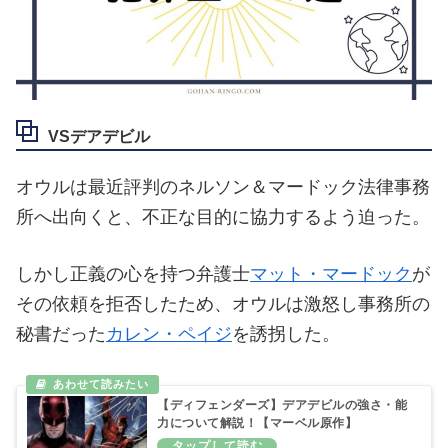
VSデアデビル
オウルは最近評判のネルソン＆マードック法律事務
所へ出向くと、不正な目的に協力するよう迫った。
しかし正義の心を持つ弁護士
マット・マードック
が
その依頼を拒否したため、オウルは激怒し事務所の
秘書だった
カレン・ペイジ
を誘拐した。
【ディフェンダーズ】デアデビルの強さ・能
力について解説！【マーベル原作】