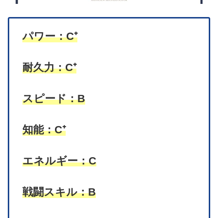
パワー：C⁺
耐久力：C⁺
スピード：B
知能：C⁺
エネルギー：C
戦闘スキル：B