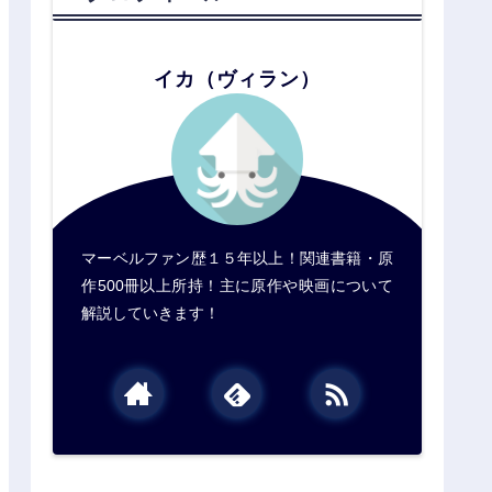
イカ（ヴィラン）
マーベルファン歴１５年以上！関連書籍・原
作500冊以上所持！主に原作や映画について
解説していきます！