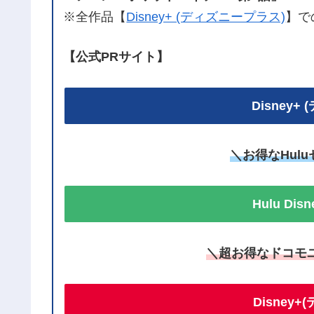
※全作品【
Disney+ (ディズニープラス)
】で
【公式PRサイト】
Disney
＼お得なHul
Hulu Di
＼超お得なドコモ
Disney