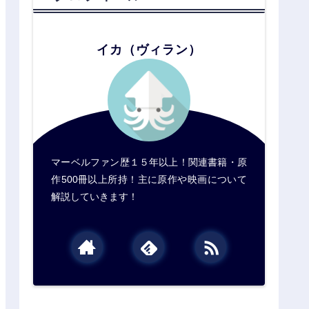
イカ（ヴィラン）
マーベルファン歴１５年以上！関連書籍・原
作500冊以上所持！主に原作や映画について
解説していきます！